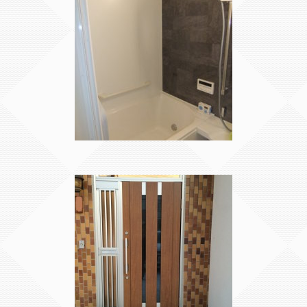
■浴室改修（ユニットバス取替
エコリフォーム
え） 入口段差解消、入口幅拡
張、高断熱浴槽、手すり設置 ■
トイレ改修（便器取替え） 節水
型トイレ ■脱衣室改修（給湯器
取替え、洗面台取替え） 高効率
給湯器、節湯水栓...