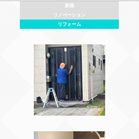
新築
リノベーション
リフォーム
色あせてしまった玄関ドア、丁
施工事例
寧に塗装して見違える姿に！